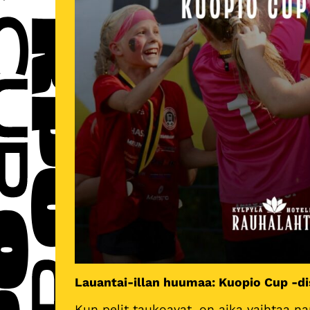
Lauantai-illan huumaa: Kuopio Cup -di
Kun pelit taukoavat, on aika vaihtaa na