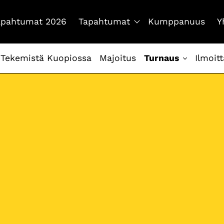
tapahtumat 2026
Tapahtumat
Kumppanuus
Y
Tekemistä Kuopiossa
Majoitus
Turnaus
Ilmoit