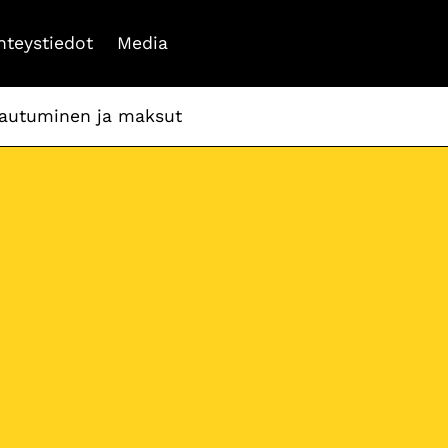
hteystiedot
Media
tautuminen ja maksut