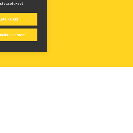
steasetukset
Estä kaikki
 kaikki evästeet