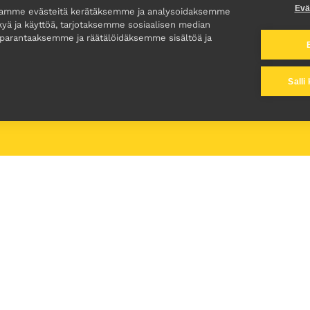
Evä
lamme evästeitä kerätäksemme ja analysoidaksemme
kyä ja käyttöä, tarjotaksemme sosiaalisen median
 parantaaksemme ja räätälöidäksemme sisältöä ja
Salli
Sarjat