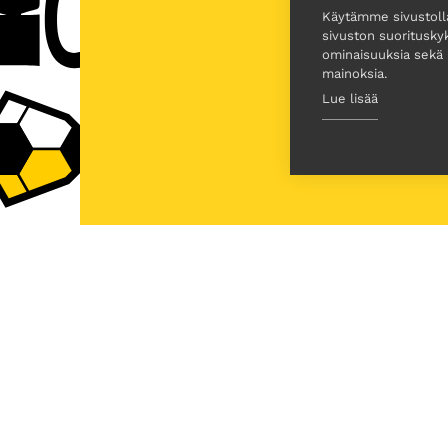
Käytämme sivustol
sivuston suoritusky
ominaisuuksia sekä
mainoksia.
Lue lisää
Turnausjohtajat