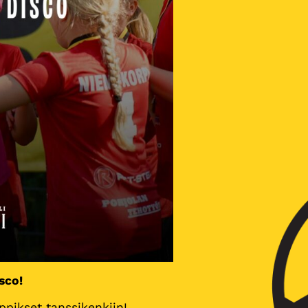
sco!
ppikset tanssikenkiin!