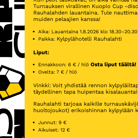
Turnauksen virallinen Kuopio Cup -disco
Rauhalahden lauantaina. Tule nauttimaan
muiden pelaajien kanssa!
Aika: Lauantaina 1.8.2026 klo 18.30–20.30
Kylpylähotelli Rauhalahti
Paikka:
Liput:
Osta liput täältä!
Ennakkoon: 6 € / hlö
Ovelta: 7 € / hlö
Vinkki: Voit yhdistää rennon kylpyläilta
täydellinen tapa huipentaa kisalauantai
Rauhalahti tarjoaa kaikille turnauskävijö
huoltojoukot) erikoishinnan kylpylään 
Junnut: 9 €
Aikuiset: 12 €