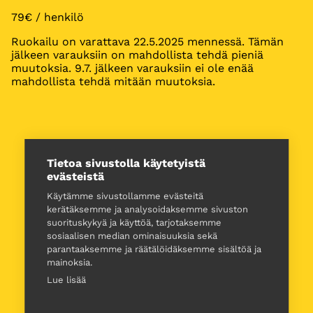
79€ / henkilö
Ruokailu on varattava 22.5.2025 mennessä. Tämän
jälkeen varauksiin on mahdollista tehdä pieniä
muutoksia. 9.7. jälkeen varauksiin ei ole enää
mahdollista tehdä mitään muutoksia.
Tietoa sivustolla käytetyistä
evästeistä
Käytämme sivustollamme evästeitä
kerätäksemme ja analysoidaksemme sivuston
suorituskykyä ja käyttöä, tarjotaksemme
sosiaalisen median ominaisuuksia sekä
parantaaksemme ja räätälöidäksemme sisältöä ja
mainoksia.
Lue lisää