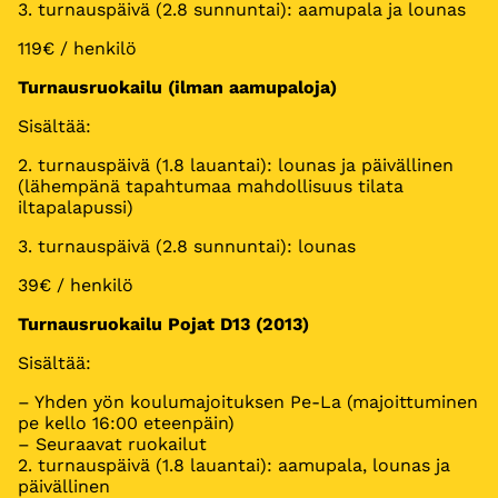
3. turnauspäivä (2.8 sunnuntai): aamupala ja lounas
119€ / henkilö
Turnausruokailu (ilman aamupaloja)
Sisältää:
2. turnauspäivä (1.8 lauantai): lounas ja päivällinen
(lähempänä tapahtumaa mahdollisuus tilata
iltapalapussi)
3. turnauspäivä (2.8 sunnuntai): lounas
39€ / henkilö
Turnausruokailu Pojat D13 (2013)
Sisältää:
– Yhden yön koulumajoituksen Pe-La (majoittuminen
pe kello 16:00 eteenpäin)
– Seuraavat ruokailut
2. turnauspäivä (1.8 lauantai): aamupala, lounas ja
päivällinen