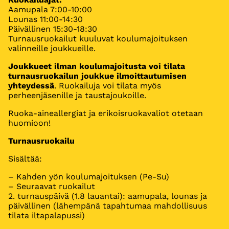
Aamupala 7:00-10:00
Lounas 11:00-14:30
Päivällinen 15:30-18:30
Turnausruokailut kuuluvat koulumajoituksen
valinneille joukkueille.
Joukkueet ilman koulumajoitusta voi tilata
turnausruokailun joukkue ilmoittautumisen
yhteydessä
. Ruokailuja voi tilata myös
perheenjäsenille ja taustajoukoille.
Ruoka-aineallergiat ja erikoisruokavaliot otetaan
huomioon!
Turnausruokailu
Sisältää:
– Kahden yön koulumajoituksen (Pe-Su)
– Seuraavat ruokailut
2. turnauspäivä (1.8 lauantai): aamupala, lounas ja
päivällinen (lähempänä tapahtumaa mahdollisuus
tilata iltapalapussi)