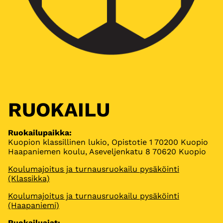
RUOKAILU
Ruokailupaikka:
Kuopion klassillinen lukio, Opistotie 1 70200 Kuopio
Haapaniemen koulu, Aseveljenkatu 8 70620 Kuopio
Koulumajoitus ja turnausruokailu pysäköinti
(Klassikka)
Koulumajoitus ja turnausruokailu pysäköinti
(Haapaniemi)
Ruokailuajat: