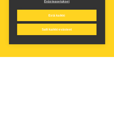
Evästeasetukset
Estä kaikki
Salli kaikki evästeet
Turnausjohtajat
Jouni Pitkänen
jouni.pitkanen@juniorikups.fi