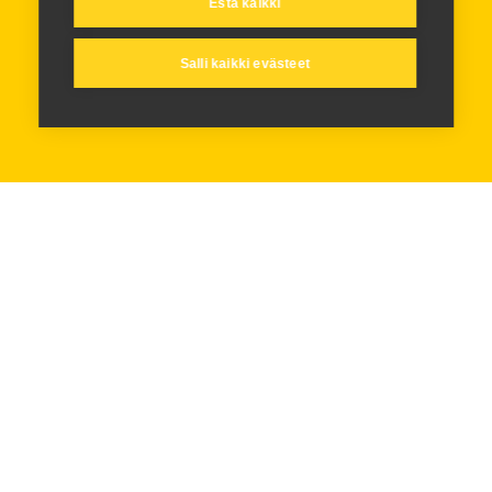
Estä kaikki
Salli kaikki evästeet
Turnausjohtajat
Jouni Pitkänen
jouni.pitkanen@juniorikups.fi
Jari Koistinen