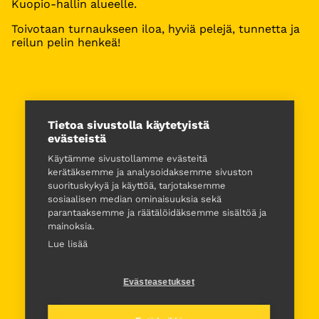
Kuopio-hallin alueelle.
Toivotaan turnaukseen iloa, hyviä pelejä, tunnetta ja
reilun pelin henkeä!
Tietoa sivustolla käytetyistä
evästeistä
Käytämme sivustollamme evästeitä
kerätäksemme ja analysoidaksemme sivuston
suorituskykyä ja käyttöä, tarjotaksemme
sosiaalisen median ominaisuuksia sekä
parantaaksemme ja räätälöidäksemme sisältöä ja
mainoksia.
Lue lisää
Evästeasetukset