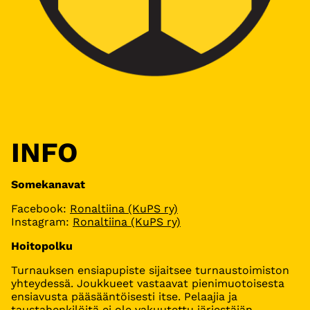
INFO
Somekanavat
Facebook:
Ronaltiina (KuPS ry)
Instagram:
Ronaltiina (KuPS ry)
Hoitopolku
Turnauksen ensiapupiste sijaitsee turnaustoimiston
yhteydessä. Joukkueet vastaavat pienimuotoisesta
ensiavusta pääsääntöisesti itse. Pelaajia ja
taustahenkilöitä ei ole vakuutettu järjestäjän