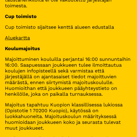
toimesta.
Cup toimisto
Cup toimisto sijaitsee kenttä alueen edustalla
Aluekartta
Koulumajoitus
Majoittuminen kouluilla perjantai 16:00 sunnuntaihin
16:00. Saapuessaan joukkueen tulee ilmoittautua
koulujen infopisteellä sekä varmistaa että
järjestäjällä on ajantasaiset tiedot majoittuvien
määrästä, ennen siirtymistä majoituskoululle.
Huomioithan että joukkueen pääyhteystieto on
henkilölle, joka on paikalla turnauksessa.
Majoitus tapahtuu Kuopion klassillisessa lukiossa
(Opistotie 1 70200 Kuopio), käytössä on
luokkahuoneita. Majoituskoulun määrityksessä
huomioidaan joukkueen koko ja seurasta tulevat
muut joukkueet.