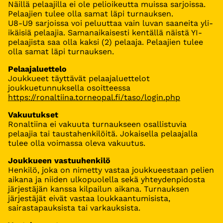
Näillä pelaajilla ei ole pelioikeutta muissa sarjoissa.
Pelaajien tulee olla samat läpi turnauksen.
U8-U9 sarjoissa voi peluuttaa vain luvan saaneita yli-
ikäisiä pelaajia. Samanaikaisesti kentällä näistä YI-
pelaajista saa olla kaksi (2) pelaaja. Pelaajien tulee
olla samat läpi turnauksen.
Pelaajaluettelo
Joukkueet täyttävät pelaajaluettelot
joukkuetunnuksella osoitteessa
https://ronaltiina.torneopal.fi/taso/login.php
Vakuutukset
Ronaltiina ei vakuuta turnaukseen osallistuvia
pelaajia tai taustahenkilöitä. Jokaisella pelaajalla
tulee olla voimassa oleva vakuutus.
Joukkueen vastuuhenkilö
Henkilö, joka on nimetty vastaa joukkueestaan pelien
aikana ja niiden ulkopuolella sekä yhteydenpidosta
järjestäjän kanssa kilpailun aikana. Turnauksen
järjestäjät eivät vastaa loukkaantumisista,
sairastapauksista tai varkauksista.