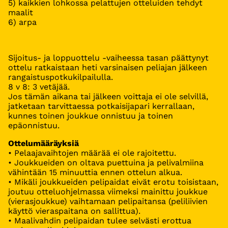
5) kaikkien lohkossa pelattujen otteluiden tehdyt
maalit
6) arpa
Sijoitus- ja loppuottelu -vaiheessa tasan päättynyt
ottelu ratkaistaan heti varsinaisen peliajan jälkeen
rangaistuspotkukilpailulla.
8 v 8: 3 vetäjää.
Jos tämän aikana tai jälkeen voittaja ei ole selvillä,
jatketaan tarvittaessa potkaisijapari kerrallaan,
kunnes toinen joukkue onnistuu ja toinen
epäonnistuu.
Ottelumääräyksiä
• Pelaajavaihtojen määrää ei ole rajoitettu.
• Joukkueiden on oltava puettuina ja pelivalmiina
vähintään 15 minuuttia ennen ottelun alkua.
• Mikäli joukkueiden pelipaidat eivät erotu toisistaan,
joutuu otteluohjelmassa viimeksi mainittu joukkue
(vierasjoukkue) vaihtamaan pelipaitansa (peliliivien
käyttö vieraspaitana on sallittua).
• Maalivahdin pelipaidan tulee selvästi erottua