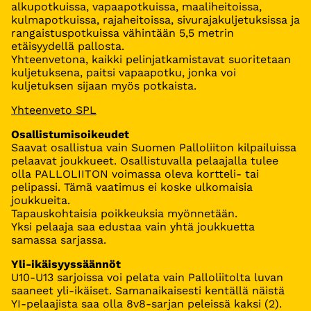
alkupotkuissa, vapaapotkuissa, maaliheitoissa,
kulmapotkuissa, rajaheitoissa, sivurajakuljetuksissa ja
rangaistuspotkuissa vähintään 5,5 metrin
etäisyydellä pallosta.
Yhteenvetona, kaikki pelinjatkamistavat suoritetaan
kuljetuksena, paitsi vapaapotku, jonka voi
kuljetuksen sijaan myös potkaista.
Yhteenveto SPL
Osallistumisoikeudet
Saavat osallistua vain Suomen Palloliiton kilpailuissa
pelaavat joukkueet. Osallistuvalla pelaajalla tulee
olla PALLOLIITON voimassa oleva kortteli- tai
pelipassi. Tämä vaatimus ei koske ulkomaisia
joukkueita.
Tapauskohtaisia poikkeuksia myönnetään.
Yksi pelaaja saa edustaa vain yhtä joukkuetta
samassa sarjassa.
Yli-ikäisyyssäännöt
U10-U13 sarjoissa voi pelata vain Palloliitolta luvan
saaneet yli-ikäiset. Samanaikaisesti kentällä näistä
YI-pelaajista saa olla 8v8-sarjan peleissä kaksi (2).