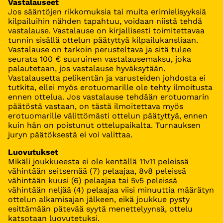
Vastalauseet
Jos sääntöjen rikkomuksia tai muita erimielisyyksiä
kilpailuihin nähden tapahtuu, voidaan niistä tehdä
vastalause. Vastalause on kirjallisesti toimitettavaa
tunnin sisällä ottelun päätyttyä kilpailukansliaan.
Vastalause on tarkoin perusteltava ja sitä tulee
seurata 100 € suuruinen vastalausemaksu, joka
palautetaan, jos vastalause hyväksytään.
Vastalausetta pelikentän ja varusteiden johdosta ei
tutkita, ellei myös erotuomarille ole tehty ilmoitusta
ennen ottelua. Jos vastalause tehdään erotuomarin
päätöstä vastaan, on tästä ilmoitettava myös
erotuomarille välittömästi ottelun päätyttyä, ennen
kuin hän on poistunut ottelupaikalta. Turnauksen
juryn päätöksestä ei voi valittaa.
Luovutukset
Mikäli joukkueesta ei ole kentällä 11v11 peleissä
vähintään seitsemää (7) pelaajaa, 8v8 peleissä
vähintään kuusi (6) pelaajaa tai 5v5 peleissä
vähintään neljää (4) pelaajaa viisi minuuttia määrätyn
ottelun alkamisajan jälkeen, eikä joukkue pysty
esittämään pätevää syytä menettelyynsä, ottelu
katsotaan luovutetuksi.