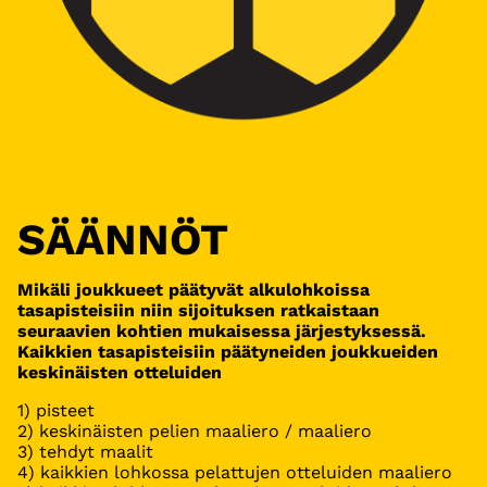
SÄÄNNÖT
Mikäli joukkueet päätyvät alkulohkoissa
tasapisteisiin niin sijoituksen ratkaistaan
seuraavien kohtien mukaisessa järjestyksessä.
Kaikkien tasapisteisiin päätyneiden joukkueiden
keskinäisten otteluiden
1) pisteet
2) keskinäisten pelien maaliero / maaliero
3) tehdyt maalit
4) kaikkien lohkossa pelattujen otteluiden maaliero