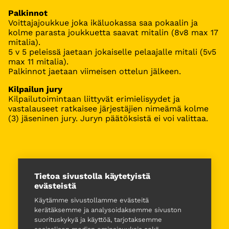
Palkinnot
Voittajajoukkue joka ikäluokassa saa pokaalin ja
kolme parasta joukkuetta saavat mitalin (8v8 max 17
mitalia).
5 v 5 peleissä jaetaan jokaiselle pelaajalle mitali (5v5
max 11 mitalia).
Palkinnot jaetaan viimeisen ottelun jälkeen.
Kilpailun jury
Kilpailutoimintaan liittyvät erimielisyydet ja
vastalauseet ratkaisee järjestäjien nimeämä kolme
(3) jäseninen jury. Juryn päätöksistä ei voi valittaa.
Tietoa sivustolla käytetyistä
evästeistä
Käytämme sivustollamme evästeitä
kerätäksemme ja analysoidaksemme sivuston
suorituskykyä ja käyttöä, tarjotaksemme