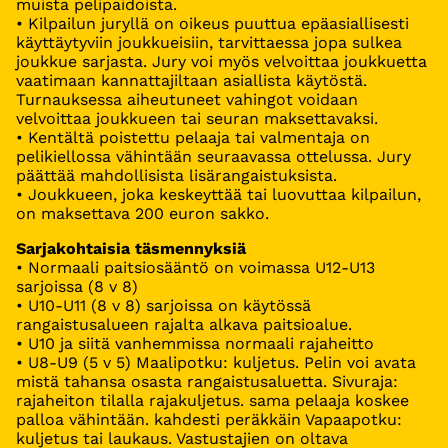
muista pelipaidoista.
• Kilpailun juryllä on oikeus puuttua epäasiallisesti
käyttäytyviin joukkueisiin, tarvittaessa jopa sulkea
joukkue sarjasta. Jury voi myös velvoittaa joukkuetta
vaatimaan kannattajiltaan asiallista käytöstä.
Turnauksessa aiheutuneet vahingot voidaan
velvoittaa joukkueen tai seuran maksettavaksi.
• Kentältä poistettu pelaaja tai valmentaja on
pelikiellossa vähintään seuraavassa ottelussa. Jury
päättää mahdollisista lisärangaistuksista.
• Joukkueen, joka keskeyttää tai luovuttaa kilpailun,
on maksettava 200 euron sakko.
Sarjakohtaisia täsmennyksiä
• Normaali paitsiosääntö on voimassa U12-U13
sarjoissa (8 v 8)
• U10-U11 (8 v 8) sarjoissa on käytössä
rangaistusalueen rajalta alkava paitsioalue.
• U10 ja siitä vanhemmissa normaali rajaheitto
• U8-U9 (5 v 5) Maalipotku: kuljetus. Pelin voi avata
mistä tahansa osasta rangaistusaluetta. Sivuraja:
rajaheiton tilalla rajakuljetus. sama pelaaja koskee
palloa vähintään. kahdesti peräkkäin Vapaapotku:
kuljetus tai laukaus. Vastustajien on oltava