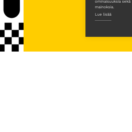
ominaisuuksia sekä
mainoksia.
Lue lisää
Turnausjohtajat
Jouni Pitkänen