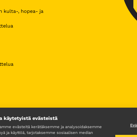
 kulta-, hopea- ja
ttelua
ttelua
a käytetyistä evästeistä
Evä
lamme evästeitä kerätäksemme ja analysoidaksemme
kyä ja käyttöä, tarjotaksemme sosiaalisen median