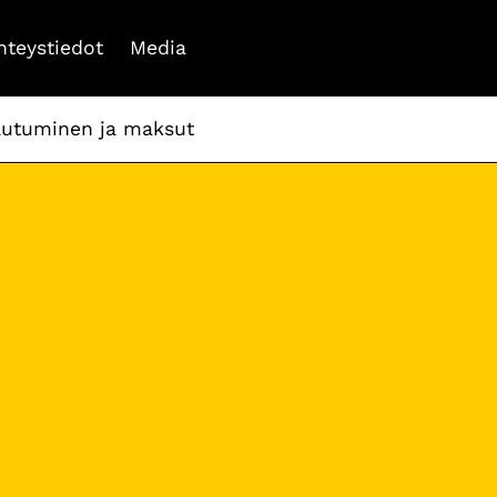
hteystiedot
Media
autuminen ja maksut