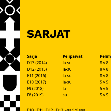
SARJAT
Sarja
Pelipäivät
Peli
D13 (2014)
la-su
8 v 8
D12 (2015)
la-su
8 v 8
E11 (2016)
la-su
8 v 8
E10 (2017)
la-su
5 v 5
F9 (2018)
la
5 v 5
F8 (2019)
su
5 v 5
E10, E11, D12, D13 -sarjoissa