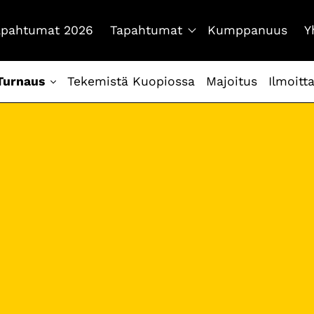
tapahtumat 2026
Tapahtumat
Kumppanuus
Y
Turnaus
Tekemistä Kuopiossa
Majoitus
Ilmoitt