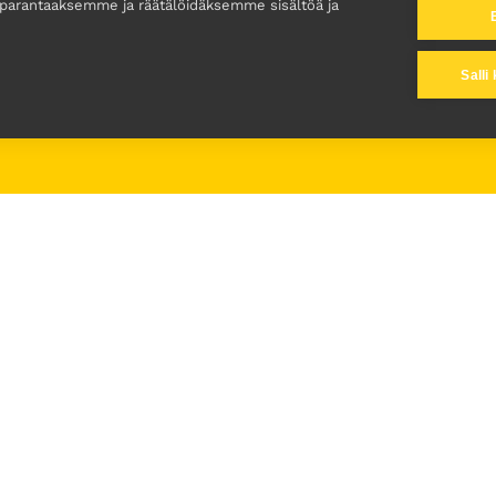
 parantaaksemme ja räätälöidäksemme sisältöä ja
Salli
Sarjat
Majoitus